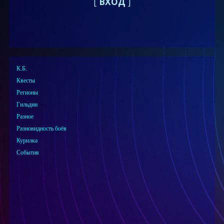
[
ВХОД
]
К.Б.
Квесты
Регионы
Гильдии
Разное
Разновидность боёв
Курилка
События