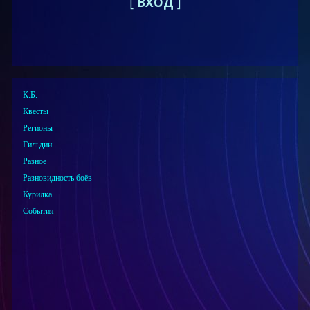
[
ВХОД
]
К.Б.
Квесты
Регионы
Гильдии
Разное
Разновидность боёв
Курилка
События