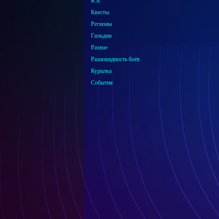
К.Б.
Квесты
Регионы
Гильдии
Разное
Разновидность боёв
Курилка
События