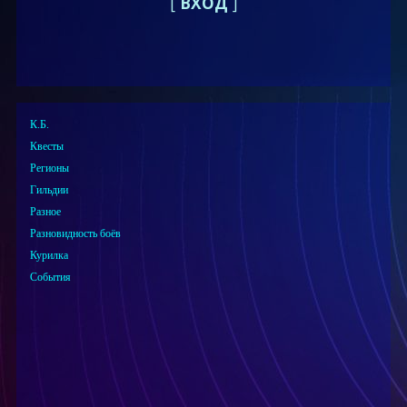
[
ВХОД
]
К.Б.
Квесты
Регионы
Гильдии
Разное
Разновидность боёв
Курилка
События