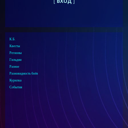
[
ВХОД
]
К.Б.
Квесты
Регионы
Гильдии
Разное
Разновидность боёв
Курилка
События